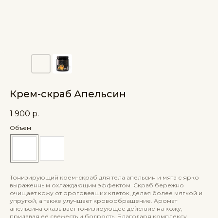
Крем-скраб Апельсин
1 900
р.
Объем
Тонизирующий крем-скраб для тела апельсин и мята с ярко
выраженным охлаждающим эффектом. Скраб бережно
очищает кожу от ороговевших клеток, делая более мягкой и
упругой, а также улучшает кровообращение. Аромат
апельсина оказывает тонизирующее действие на кожу,
придавая её свежесть и бодрость. Благодаря комплексу