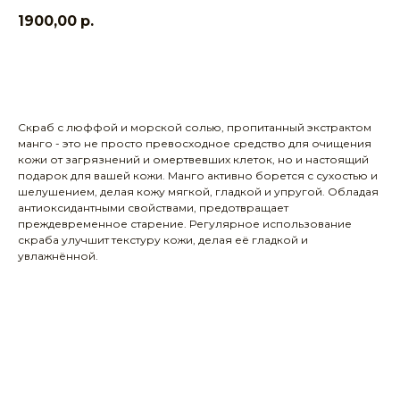
1900,00
р.
Заказать
Скраб с люффой и морской солью, пропитанный экстрактом
манго - это не просто превосходное средство для очищения
кожи от загрязнений и омертвевших клеток, но и настоящий
подарок для вашей кожи. Манго активно борется с сухостью и
шелушением, делая кожу мягкой, гладкой и упругой. Обладая
антиоксидантными свойствами, предотвращает
преждевременное старение. Регулярное использование
скраба улучшит текстуру кожи, делая её гладкой и
увлажнённой.