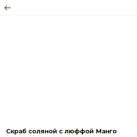
Скраб соляной с люффой Манго