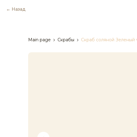
Назад
Main page
Скрабы
Скраб соляной Зеленый 