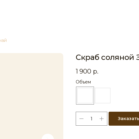
чай
Скраб соляной 
1 900
р.
Объем
Заказат